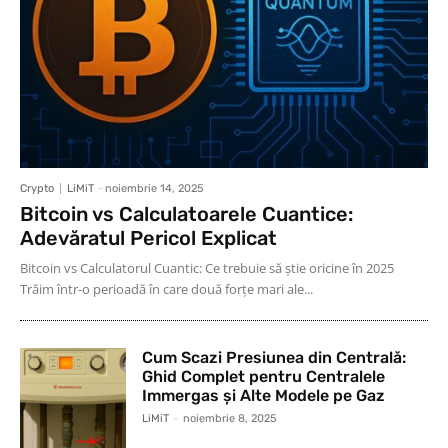
Crypto
LiMiT
-
noiembrie 14, 2025
Bitcoin vs Calculatoarele Cuantice:
Adevăratul Pericol Explicat
Bitcoin vs Calculatorul Cuantic: Ce trebuie să știe oricine în 2025
Trăim într-o perioadă în care două forțe mari ale...
Cum Scazi Presiunea din Centrală:
Ghid Complet pentru Centralele
Immergas și Alte Modele pe Gaz
LiMiT
-
noiembrie 8, 2025