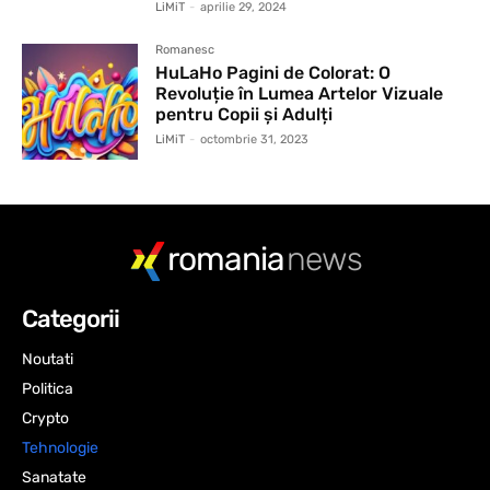
LiMiT
-
aprilie 29, 2024
Romanesc
HuLaHo Pagini de Colorat: O
Revoluție în Lumea Artelor Vizuale
pentru Copii și Adulți
LiMiT
-
octombrie 31, 2023
romania
news
Categorii
Noutati
Politica
Crypto
Tehnologie
Sanatate