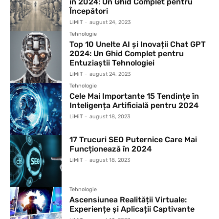
în 2024: Un Ghid Complet pentru
Începători
LiMiT
-
august 24, 2023
Tehnologie
Top 10 Unelte AI și Inovații Chat GPT
2024: Un Ghid Complet pentru
Entuziaștii Tehnologiei
LiMiT
-
august 24, 2023
Tehnologie
Cele Mai Importante 15 Tendințe în
Inteligența Artificială pentru 2024
LiMiT
-
august 18, 2023
17 Trucuri SEO Puternice Care Mai
Funcționează în 2024
LiMiT
-
august 18, 2023
Tehnologie
Ascensiunea Realității Virtuale:
Experiențe și Aplicații Captivante