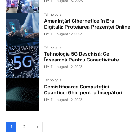
LiMiT
-
august 13, 2023
Tehnologie
Amenințări Cibernetice în Era
Digitală: Protejarea Prezenței Online
LiMiT
-
august 12, 2023
Tehnologie
Tehnologia 5G Deschisă: Ce
Înseamnă Pentru Conectivitate
LiMiT
-
august 12, 2023
Tehnologie
Demistificarea Computației
Cuantice: Ghid pentru Începători
LiMiT
-
august 12, 2023
1
2