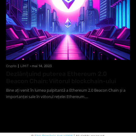
Crypto
LiMiT
-
mai 14, 2023
Dezlănțuind puterea Ethereum 2.0
Beacon Chain: Viitorul blockchain-ului
Bine ați venit în lumea palpitantă a Ethereum 2.0 Beacon Chain și a
importanței sale în viitorul rețelei Ethereum....