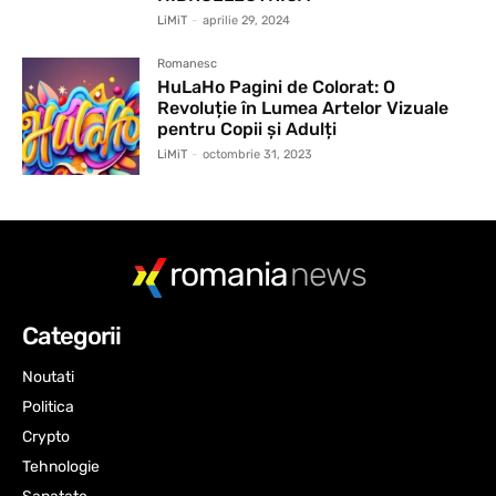
LiMiT
-
aprilie 29, 2024
Romanesc
HuLaHo Pagini de Colorat: O
Revoluție în Lumea Artelor Vizuale
pentru Copii și Adulți
LiMiT
-
octombrie 31, 2023
romania
news
Categorii
Noutati
Politica
Crypto
Tehnologie