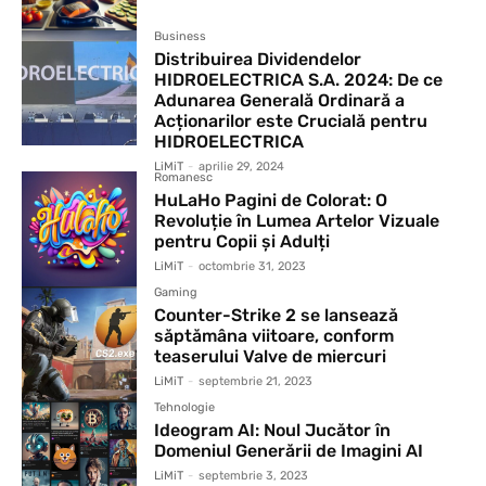
Business
Distribuirea Dividendelor
HIDROELECTRICA S.A. 2024: De ce
Adunarea Generală Ordinară a
Acționarilor este Crucială pentru
HIDROELECTRICA
LiMiT
-
aprilie 29, 2024
Romanesc
HuLaHo Pagini de Colorat: O
Revoluție în Lumea Artelor Vizuale
pentru Copii și Adulți
LiMiT
-
octombrie 31, 2023
Gaming
Counter-Strike 2 se lansează
săptămâna viitoare, conform
teaserului Valve de miercuri
LiMiT
-
septembrie 21, 2023
Tehnologie
Ideogram AI: Noul Jucător în
Domeniul Generării de Imagini AI
LiMiT
-
septembrie 3, 2023