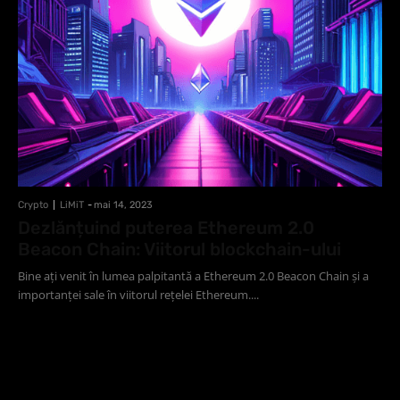
Crypto
LiMiT
-
mai 14, 2023
Dezlănțuind puterea Ethereum 2.0
Beacon Chain: Viitorul blockchain-ului
Bine ați venit în lumea palpitantă a Ethereum 2.0 Beacon Chain și a
importanței sale în viitorul rețelei Ethereum....