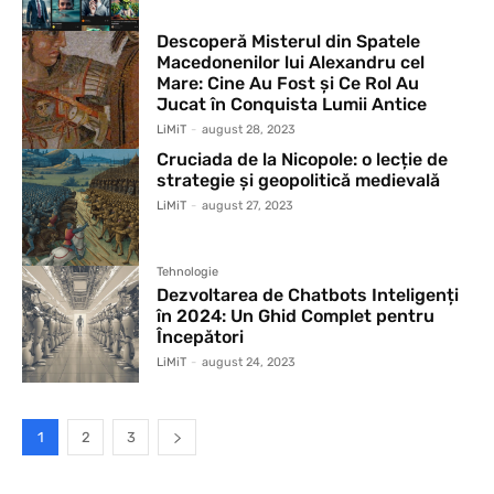
Descoperă Misterul din Spatele
Macedonenilor lui Alexandru cel
Mare: Cine Au Fost și Ce Rol Au
Jucat în Conquista Lumii Antice
LiMiT
-
august 28, 2023
Cruciada de la Nicopole: o lecție de
strategie și geopolitică medievală
LiMiT
-
august 27, 2023
Tehnologie
Dezvoltarea de Chatbots Inteligenți
în 2024: Un Ghid Complet pentru
Începători
LiMiT
-
august 24, 2023
1
2
3