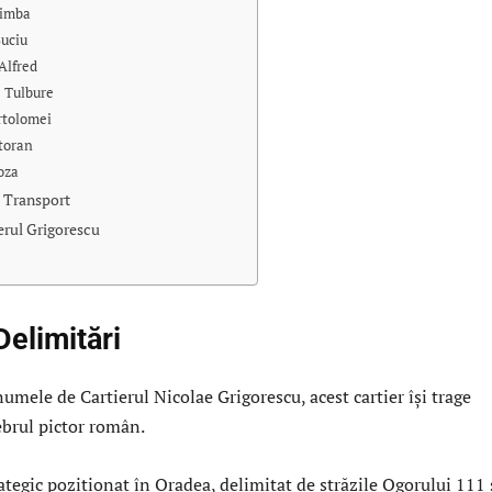
rimba
Suciu
Alfred
 Tulbure
rtolomei
toran
oza
i Transport
ierul Grigorescu
Delimitări
umele de Cartierul Nicolae Grigorescu, acest cartier își trage
ebrul pictor român.
rategic poziționat în Oradea, delimitat de străzile Ogorului 111 