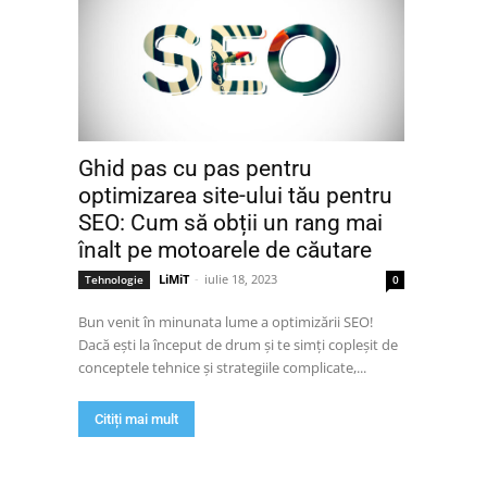
Ghid pas cu pas pentru
optimizarea site-ului tău pentru
SEO: Cum să obții un rang mai
înalt pe motoarele de căutare
LiMiT
-
iulie 18, 2023
Tehnologie
0
Bun venit în minunata lume a optimizării SEO!
Dacă ești la început de drum și te simți copleșit de
conceptele tehnice și strategiile complicate,...
Citiți mai mult