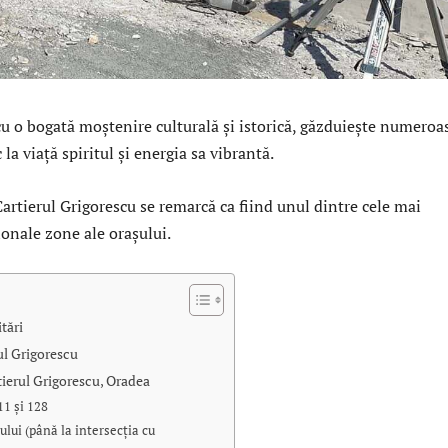
u o bogată moștenire culturală și istorică, găzduiește numeroa
 la viață spiritul și energia sa vibrantă.
Cartierul Grigorescu se remarcă ca fiind unul dintre cele mai
ționale zone ale orașului.
itări
ul Grigorescu
tierul Grigorescu, Oradea
11 și 128
lui (până la intersecția cu