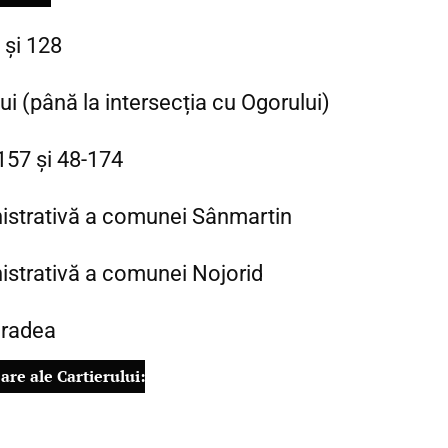
 și 128
ui (până la intersecția cu Ogorului)
-157 și 48-174
istrativă a comunei Sânmartin
istrativă a comunei Nojorid
Oradea
oare ale Cartierului: