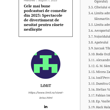
Featured
august 7, 2023
Ogorului)
Cele mai bune
Ciheiului 
podcasturi de comedie
Limita adm
din 2023: Spectacole
Sânmartin
de divertisment de
neuitat pentru râsete
Limita adm
nesfârșite
Aeroportu
Nojoridulu
Apateului
Jurcsak Ti
Boda Osz
Alexandr
G. M. Să
Mircea Za
Iosif Per
Dumitru C
LiMiT
Stelian V
https://www.limit.ro/viorel-
Fabian I
brisc.html
Ep. Vasil
Hack Hala