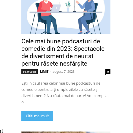
Cele mai bune podcasturi de
comedie din 2023: Spectacole
de divertisment de neuitat
pentru râsete nesfârșite
LiMiT
-
august 7, 2023
Featured
0
Ești în căutarea celor mai bune podcasturi de
comedie pentru a-ți umple zilele cu râsete și
divertisment? Nu căuta mai departe! Am compilat
o...
Citiți mai mult
și