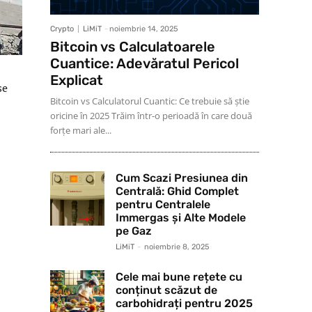
Crypto
LiMiT
-
noiembrie 14, 2025
Bitcoin vs Calculatoarele
Cuantice: Adevăratul Pericol
Explicat
se
Bitcoin vs Calculatorul Cuantic: Ce trebuie să știe
oricine în 2025 Trăim într-o perioadă în care două
forțe mari ale...
Cum Scazi Presiunea din
Centrală: Ghid Complet
pentru Centralele
Immergas și Alte Modele
pe Gaz
LiMiT
-
noiembrie 8, 2025
Cele mai bune rețete cu
conținut scăzut de
carbohidrați pentru 2025