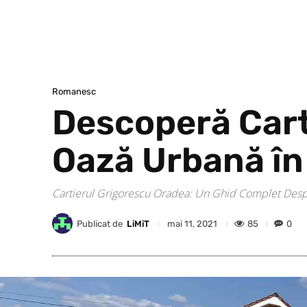
Romanesc
Descoperă Cart
Oază Urbană în
Cartierul Grigorescu Oradea: Un Ghid Complet Despre 
Publicat de
LiMiT
85
0
mai 11, 2021