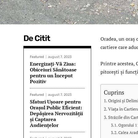
De Citit
Oradea, un oraș c
cartiere care aduc
Featured
august 7, 2023
Printre acestea, 
Energizați-Vă Ziua:
Obiceiuri Sănătoase
pitorești și func
pentru un Început
Pozitiv
Cuprins
Featured
august 7, 2023
Origini și Delim
Sfaturi Ușoare pentru
Orașul Public Eficient:
Viața în Cartier
Depășirea Nervozității
Străzile din Car
și Captarea
Audiențelor
Ogorului 1
Calea Aradu