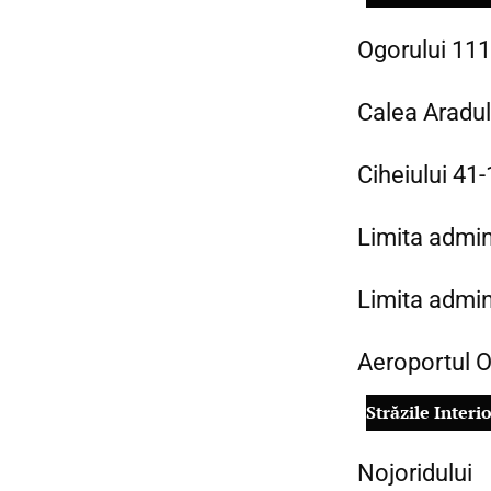
Ogorului 111
Calea Aradul
Ciheiului 41
Limita admin
Limita admin
Aeroportul 
Străzile Interi
Nojoridului