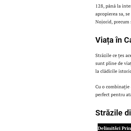
128, până la inte
apropierea sa, se
Nojorid, precum 
Viața în C
Străzile ce țes a
sunt pline de viaț
la clădirile istori
Cu o combinație d
perfect pentru atâ
Străzile d
Delimitări Prin