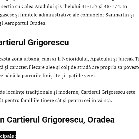
rsecția cu Calea Aradului și Ciheiului 41-157 și 48-174. În
 găsesc și limitele administrative ale comunelor Sânmartin și
și Aeroportul Oradea.
artierul Grigorescu
ceastă zonă urbană, cum ar fi Nojoridului, Apateului și Jurcsak T
ă și caracter. Fiecare alee și colț de stradă are propria sa povest
ce până la parcurile liniștite și spațiile verzi.
e locuințe tradiționale și moderne, Cartierul Grigorescu este
t pentru familiile tinere cât și pentru cei în vârstă.
in Cartierul Grigorescu, Oradea
cipale: