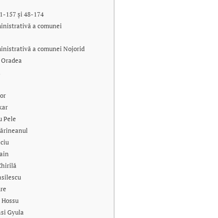
41-157 și 48-174
inistrativă a comunei
inistrativă a comunei Nojorid
l Oradea
i
bor
kar
u Pele
mărineanul
ciu
vain
hirilă
asilescu
mre
e Hossu
si Gyula