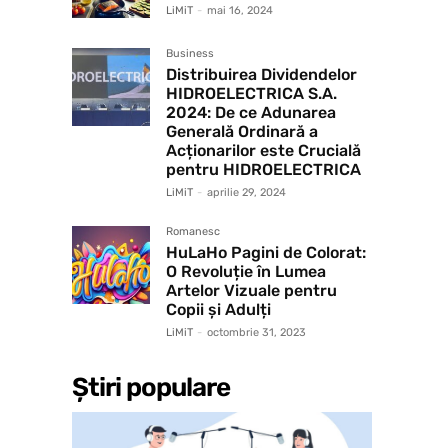
LiMiT
-
mai 16, 2024
Business
Distribuirea Dividendelor
HIDROELECTRICA S.A.
2024: De ce Adunarea
Generală Ordinară a
Acționarilor este Crucială
pentru HIDROELECTRICA
LiMiT
-
aprilie 29, 2024
Romanesc
HuLaHo Pagini de Colorat:
O Revoluție în Lumea
Artelor Vizuale pentru
Copii și Adulți
LiMiT
-
octombrie 31, 2023
Știri populare