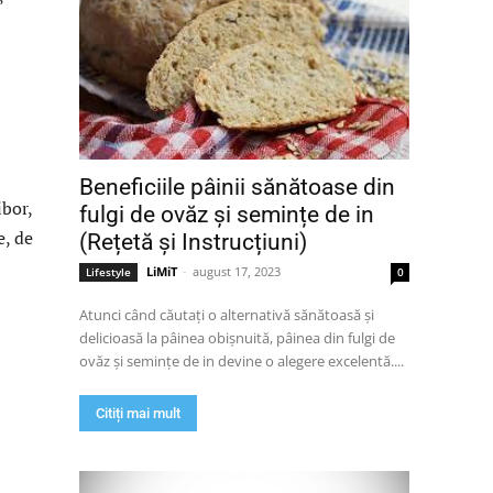
Beneficiile pâinii sănătoase din
ibor,
fulgi de ovăz și semințe de in
e, de
(Rețetă și Instrucțiuni)
LiMiT
-
august 17, 2023
Lifestyle
0
Atunci când căutați o alternativă sănătoasă și
delicioasă la pâinea obișnuită, pâinea din fulgi de
ovăz și semințe de in devine o alegere excelentă....
Citiți mai mult